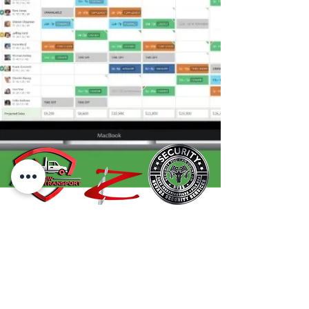
© 2021 Zane Investigations DBA Nevada Security Services (NVSS)
.
Reservados todos los derechos.
PILB 830. Sitio web administrado por
Back Office Management Solutions LLC
9 Greg St. Sparks, NV. 89431 - PO Box 11293. Reno, NV. 89510
Teléfono:
1-800-660-8177
| Texto: 725-726-3645 | Fax: 1-888-536-